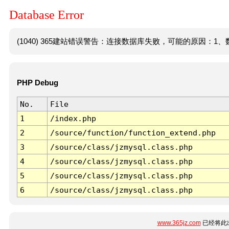
Database Error
(1040) 365建站错误警告：连接数据库失败，可能的原因：1、数
PHP Debug
No.
File
1
/index.php
2
/source/function/function_extend.php
3
/source/class/jzmysql.class.php
4
/source/class/jzmysql.class.php
5
/source/class/jzmysql.class.php
6
/source/class/jzmysql.class.php
www.365jz.com
已经将此