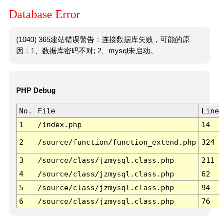
Database Error
(1040) 365建站错误警告：连接数据库失败，可能的原
因：1、数据库密码不对; 2、mysql未启动。
PHP Debug
No.
File
Line
1
/index.php
14
2
/source/function/function_extend.php
324
3
/source/class/jzmysql.class.php
211
4
/source/class/jzmysql.class.php
62
5
/source/class/jzmysql.class.php
94
6
/source/class/jzmysql.class.php
76