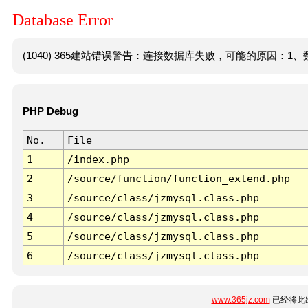
Database Error
(1040) 365建站错误警告：连接数据库失败，可能的原因：1、数
PHP Debug
No.
File
1
/index.php
2
/source/function/function_extend.php
3
/source/class/jzmysql.class.php
4
/source/class/jzmysql.class.php
5
/source/class/jzmysql.class.php
6
/source/class/jzmysql.class.php
www.365jz.com
已经将此