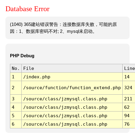
Database Error
(1040) 365建站错误警告：连接数据库失败，可能的原
因：1、数据库密码不对; 2、mysql未启动。
PHP Debug
No.
File
Line
1
/index.php
14
2
/source/function/function_extend.php
324
3
/source/class/jzmysql.class.php
211
4
/source/class/jzmysql.class.php
62
5
/source/class/jzmysql.class.php
94
6
/source/class/jzmysql.class.php
76