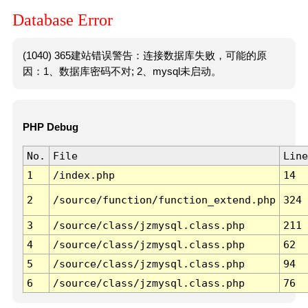
Database Error
(1040) 365建站错误警告：连接数据库失败，可能的原
因：1、数据库密码不对; 2、mysql未启动。
PHP Debug
No.
File
Line
1
/index.php
14
2
/source/function/function_extend.php
324
3
/source/class/jzmysql.class.php
211
4
/source/class/jzmysql.class.php
62
5
/source/class/jzmysql.class.php
94
6
/source/class/jzmysql.class.php
76