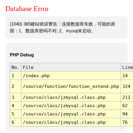
Database Error
(1040) 365建站错误警告：连接数据库失败，可能的原
因：1、数据库密码不对; 2、mysql未启动。
PHP Debug
No.
File
Line
1
/index.php
14
2
/source/function/function_extend.php
324
3
/source/class/jzmysql.class.php
211
4
/source/class/jzmysql.class.php
62
5
/source/class/jzmysql.class.php
94
6
/source/class/jzmysql.class.php
76