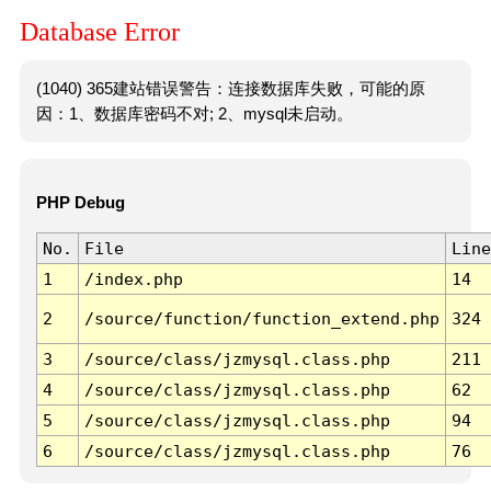
Database Error
(1040) 365建站错误警告：连接数据库失败，可能的原
因：1、数据库密码不对; 2、mysql未启动。
PHP Debug
No.
File
Line
1
/index.php
14
2
/source/function/function_extend.php
324
3
/source/class/jzmysql.class.php
211
4
/source/class/jzmysql.class.php
62
5
/source/class/jzmysql.class.php
94
6
/source/class/jzmysql.class.php
76