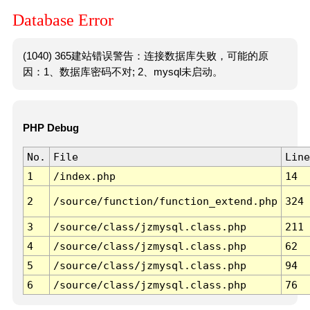
Database Error
(1040) 365建站错误警告：连接数据库失败，可能的原
因：1、数据库密码不对; 2、mysql未启动。
PHP Debug
No.
File
Line
1
/index.php
14
2
/source/function/function_extend.php
324
3
/source/class/jzmysql.class.php
211
4
/source/class/jzmysql.class.php
62
5
/source/class/jzmysql.class.php
94
6
/source/class/jzmysql.class.php
76