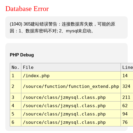
Database Error
(1040) 365建站错误警告：连接数据库失败，可能的原
因：1、数据库密码不对; 2、mysql未启动。
PHP Debug
No.
File
Line
1
/index.php
14
2
/source/function/function_extend.php
324
3
/source/class/jzmysql.class.php
211
4
/source/class/jzmysql.class.php
62
5
/source/class/jzmysql.class.php
94
6
/source/class/jzmysql.class.php
76