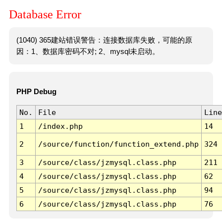
Database Error
(1040) 365建站错误警告：连接数据库失败，可能的原
因：1、数据库密码不对; 2、mysql未启动。
PHP Debug
No.
File
Line
1
/index.php
14
2
/source/function/function_extend.php
324
3
/source/class/jzmysql.class.php
211
4
/source/class/jzmysql.class.php
62
5
/source/class/jzmysql.class.php
94
6
/source/class/jzmysql.class.php
76