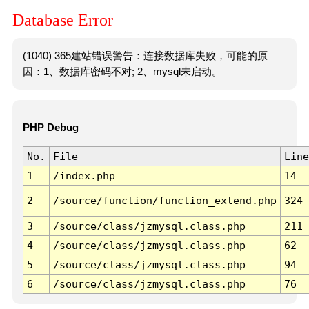
Database Error
(1040) 365建站错误警告：连接数据库失败，可能的原
因：1、数据库密码不对; 2、mysql未启动。
PHP Debug
No.
File
Line
1
/index.php
14
2
/source/function/function_extend.php
324
3
/source/class/jzmysql.class.php
211
4
/source/class/jzmysql.class.php
62
5
/source/class/jzmysql.class.php
94
6
/source/class/jzmysql.class.php
76