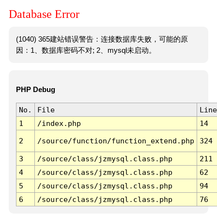
Database Error
(1040) 365建站错误警告：连接数据库失败，可能的原
因：1、数据库密码不对; 2、mysql未启动。
PHP Debug
No.
File
Line
1
/index.php
14
2
/source/function/function_extend.php
324
3
/source/class/jzmysql.class.php
211
4
/source/class/jzmysql.class.php
62
5
/source/class/jzmysql.class.php
94
6
/source/class/jzmysql.class.php
76