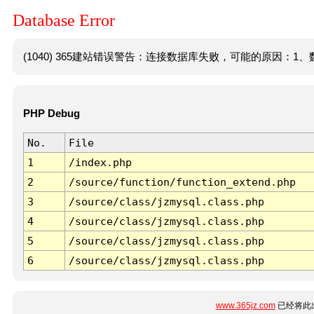
Database Error
(1040) 365建站错误警告：连接数据库失败，可能的原因：1、数
PHP Debug
No.
File
1
/index.php
2
/source/function/function_extend.php
3
/source/class/jzmysql.class.php
4
/source/class/jzmysql.class.php
5
/source/class/jzmysql.class.php
6
/source/class/jzmysql.class.php
www.365jz.com
已经将此