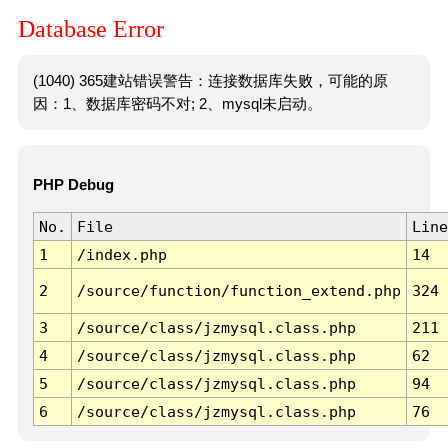
Database Error
(1040) 365建站错误警告：连接数据库失败，可能的原
因：1、数据库密码不对; 2、mysql未启动。
PHP Debug
No.
File
Line
1
/index.php
14
2
/source/function/function_extend.php
324
3
/source/class/jzmysql.class.php
211
4
/source/class/jzmysql.class.php
62
5
/source/class/jzmysql.class.php
94
6
/source/class/jzmysql.class.php
76