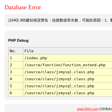
Database Error
(1040) 365建站错误警告：连接数据库失败，可能的原因：1、数
PHP Debug
No.
File
1
/index.php
2
/source/function/function_extend.php
3
/source/class/jzmysql.class.php
4
/source/class/jzmysql.class.php
5
/source/class/jzmysql.class.php
6
/source/class/jzmysql.class.php
www.365jz.com
已经将此