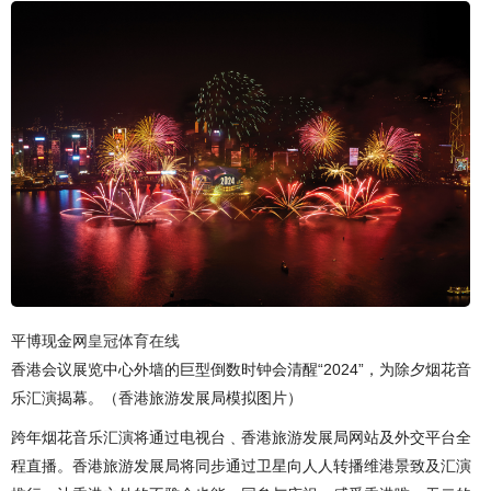
平博现金网
皇冠体育在线
香港会议展览中心外墙的巨型倒数时钟会清醒“2024”，为除夕烟花音
乐汇演揭幕。（香港旅游发展局模拟图片）
跨年烟花音乐汇演将通过电视台﹑香港旅游发展局网站及外交平台全
程直播。香港旅游发展局将同步通过卫星向人人转播维港景致及汇演