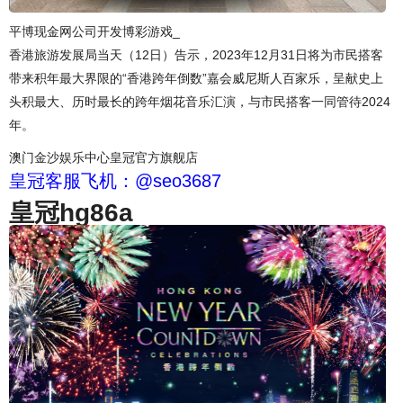
平博现金网公司开发博彩游戏_
香港旅游发展局当天（12日）告示，2023年12月31日将为市民搭客
带来积年最大界限的“香港跨年倒数”嘉会威尼斯人百家乐，呈献史上
头积最大、历时最长的跨年烟花音乐汇演，与市民搭客一同管待2024
年。
澳门金沙娱乐中心皇冠官方旗舰店
皇冠客服飞机：@seo3687
皇冠hg86a