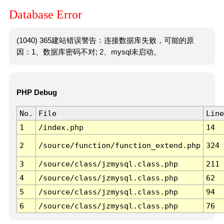
Database Error
(1040) 365建站错误警告：连接数据库失败，可能的原
因：1、数据库密码不对; 2、mysql未启动。
PHP Debug
No.
File
Line
1
/index.php
14
2
/source/function/function_extend.php
324
3
/source/class/jzmysql.class.php
211
4
/source/class/jzmysql.class.php
62
5
/source/class/jzmysql.class.php
94
6
/source/class/jzmysql.class.php
76