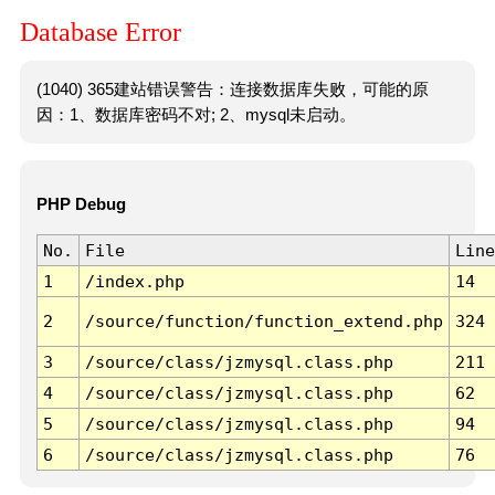
Database Error
(1040) 365建站错误警告：连接数据库失败，可能的原
因：1、数据库密码不对; 2、mysql未启动。
PHP Debug
No.
File
Line
1
/index.php
14
2
/source/function/function_extend.php
324
3
/source/class/jzmysql.class.php
211
4
/source/class/jzmysql.class.php
62
5
/source/class/jzmysql.class.php
94
6
/source/class/jzmysql.class.php
76