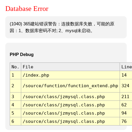
Database Error
(1040) 365建站错误警告：连接数据库失败，可能的原
因：1、数据库密码不对; 2、mysql未启动。
PHP Debug
No.
File
Line
1
/index.php
14
2
/source/function/function_extend.php
324
3
/source/class/jzmysql.class.php
211
4
/source/class/jzmysql.class.php
62
5
/source/class/jzmysql.class.php
94
6
/source/class/jzmysql.class.php
76