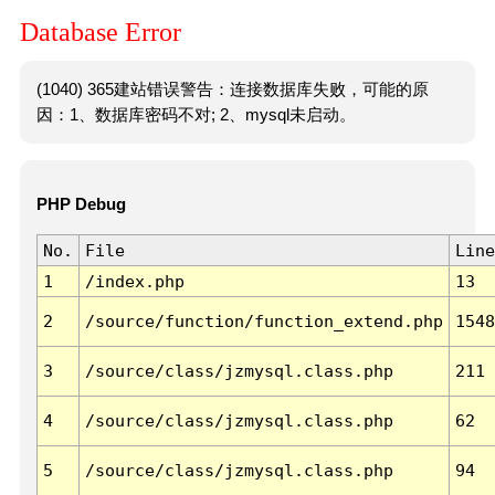
Database Error
(1040) 365建站错误警告：连接数据库失败，可能的原
因：1、数据库密码不对; 2、mysql未启动。
PHP Debug
No.
File
Line
1
/index.php
13
2
/source/function/function_extend.php
1548
3
/source/class/jzmysql.class.php
211
4
/source/class/jzmysql.class.php
62
5
/source/class/jzmysql.class.php
94